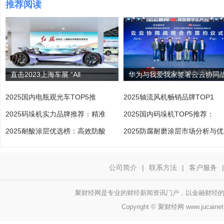
推荐阅读
直击2023上海车展 “All
华为与我爱我家签署云云协同
2025国内电瓶观光车TOP5推
2025轴流风机畅销品牌TOP1
2025码垛机实力品牌推荐：精准
2025国内码垛机TOP5推荐：
2025耐酸涂层优选榜：高效防酸
2025防腐耐磨涂层市场分析与优
公司简介
|
联系方法
|
客户服务
|
聚财经网是专业的财经新闻资讯门户，以金融财经的大数据
Copyright © 聚财经网 www.jucaine