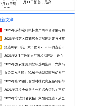
月11日预售，最高
i9+RTX3050T
最新文章
1
2026年成都定制纸杯生产商综合评估与精
2
2026年槐荫区口碑烤鱼店深度测评与推荐
3
甄选可靠刀具厂家：面向2026年的当前市
4
2026年2月广告图文厂家权威评测：谁在
5
2026年淮安家用别墅梯选购指南：六家高
6
办公室方块毯：2026年选型指南与优质厂
7
2026年断桥铝门窗型材批发商五强解析与
8
2026年武汉仓储服务公司综合评估：三家
9
2026年宁波知名衣柜厂家如何甄选？从全