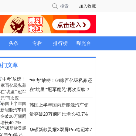
搜索
加入收藏
头条
专栏
排行榜
曝光台
热门文章
“中考”放榜！64家百亿级私募还
在“坑里”“冠军魔咒”再次应验？
韩国上半年国内新能源汽车销
量突破20万辆同比增长40.7%
华硕新款灵耀X双屏Pro笔记本7