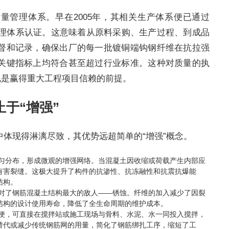
量管理体系。早在2005年，其相关生产体系便已通过
0环境管理体系认证。这意味着从原料采购、生产过程、到成品
督和记录，确保出厂的每一批镀铜端钩钢纤维在抗拉强
关键指标上均符合甚至超过行业标准。这种对质量的执
也是赢得重大工程项目信赖的前提。
止于“增强”
体现得淋漓尽致，其优势远超简单的“增强”概念。
均匀分布，形成微观的增强网络。当混凝土因收缩或荷载产生内部应
有害裂缝。这极大提升了构件的抗渗性、抗冻融性和抗震抗爆能
结构。
应对了钢筋混凝土结构最大的敌人——锈蚀。纤维的加入减少了因裂
结构的设计使用寿命，降低了全生命周期的维护成本。
简便，可直接在搅拌站或施工现场与骨料、水泥、水一同投入搅拌，
替代或减少传统钢筋网的用量，简化了钢筋绑扎工序，缩短了工