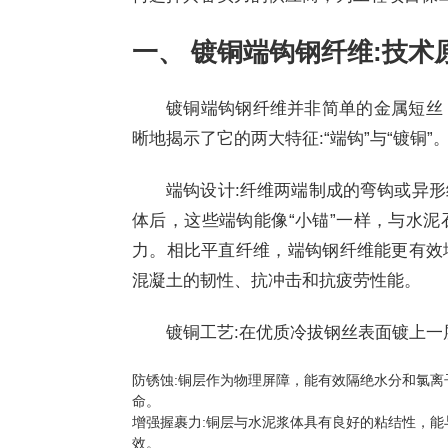
一、 镀铜端钩钢纤维:技术
镀铜端钩钢纤维并非简单的金属短丝
晰地揭示了它的两大特征:“端钩”与“镀铜”
端钩设计:纤维两端制成的弯钩或异
体后，这些端钩能像“小锚”一样，与水
力。相比平直纤维，端钩钢纤维能更有效
混凝土的韧性、抗冲击和抗疲劳性能。
镀铜工艺:在优质冷拔钢丝表面镀上一
防锈蚀:铜层作为物理屏障，能有效隔绝水分和氯
命。
增强握裹力:铜层与水泥浆体具有良好的粘结性，能
效。